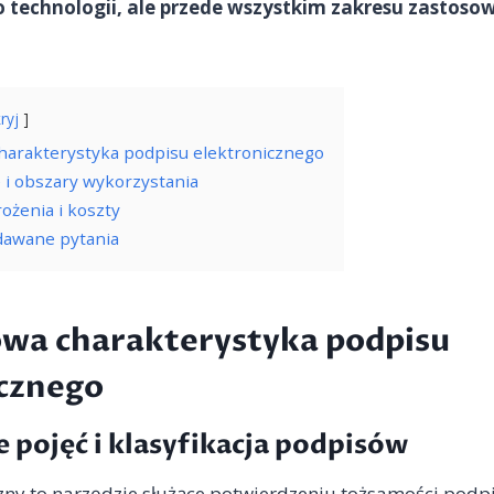
o technologii, ale przede wszystkim zakresu zastoso
ryj
arakterystyka podpisu elektronicznego
 i obszary wykorzystania
ożenia i koszty
adawane pytania
wa charakterystyka podpisu
cznego
 pojęć i klasyfikacja podpisów
zny to narzędzie służące potwierdzeniu tożsamości podp