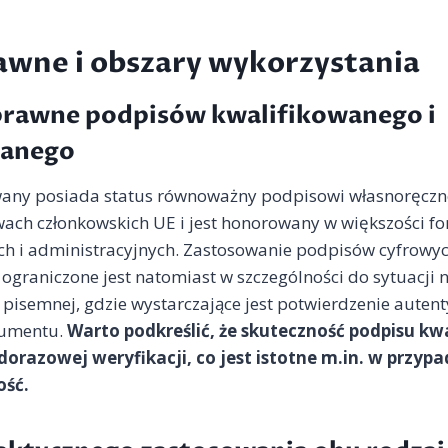
awne i obszary wykorzystania
prawne podpisów kwalifikowanego i
anego
wany posiada status równoważny podpisowi własnoręcz
wach członkowskich UE i jest honorowany w większości f
h i administracyjnych. Zastosowanie podpisów cyfrowy
graniczone jest natomiast w szczególności do sytuacji
semnej, gdzie wystarczające jest potwierdzenie autenty
kumentu.
Warto podkreślić, że skuteczność podpisu k
orazowej weryfikacji, co jest istotne m.in. w przyp
ość.