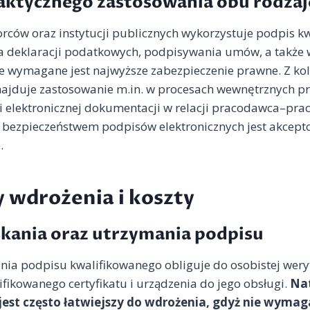
aktycznego zastosowania obu rodza
rców oraz instytucji publicznych wykorzystuje podpis k
a deklaracji podatkowych, podpisywania umów, a także 
e wymagane jest najwyższe zabezpieczenie prawne. Z kol
jduje zastosowanie m.in. w procesach wewnętrznych pr
i elektronicznej dokumentacji w relacji pracodawca–pra
z bezpieczeństwem podpisów elektronicznych jest akcept
.
 wdrożenia i koszty
skania oraz utrzymania podpisu
ia podpisu kwalifikowanego obliguje do osobistej weryf
fikowanego certyfikatu i urządzenia do jego obsługi.
Nat
st często łatwiejszy do wdrożenia, gdyż nie wymaga