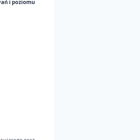
wań i poziomu
isującego oraz