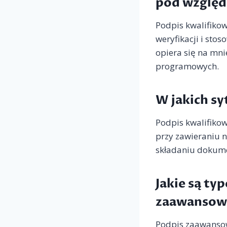
pod względ
Podpis kwalifiko
weryfikacji i st
opiera się na mni
programowych.
W jakich s
Podpis kwalifiko
przy zawieraniu 
składaniu dokume
Jakie są t
zaawansow
Podpis zaawansow