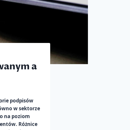
owanym a
orie podpisów
równo w sektorze
io na poziom
mentów. Różnice