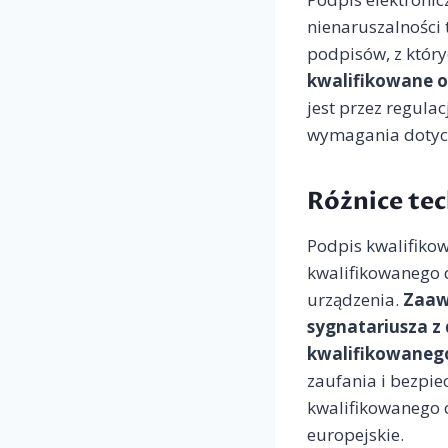
nienaruszalności 
podpisów, z któr
kwalifikowane 
jest przez regula
wymagania dotycz
Różnice te
Podpis kwalifiko
kwalifikowanego 
urządzenia.
Zaaw
sygnatariusza z
kwalifikowanego
zaufania i bezpi
kwalifikowanego 
europejskie.