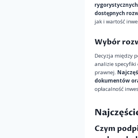
rygorystycznych
dostępnych roz
jak i wartość inw
Wybór rozw
Decyzja między 
analizie specyfik
prawnej.
Najczęś
dokumentów ora
opłacalność inwes
Najczęści
Czym podpi