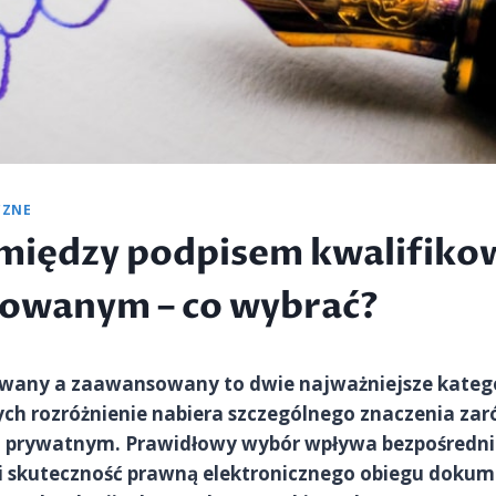
CZNE
 między podpisem kwalifik
owanym – co wybrać?
owany a zaawansowany to dwie najważniejsze kateg
ych rozróżnienie nabiera szczególnego znaczenia za
 i prywatnym. Prawidłowy wybór wpływa bezpośredn
i skuteczność prawną elektronicznego obiegu doku