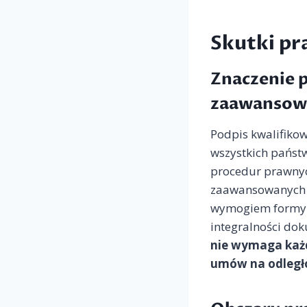
Skutki pr
Znaczenie 
zaawansow
Podpis kwalifiko
wszystkich państ
procedur prawnyc
zaawansowanych o
wymogiem formy pi
integralności do
nie wymaga każd
umów na odległ