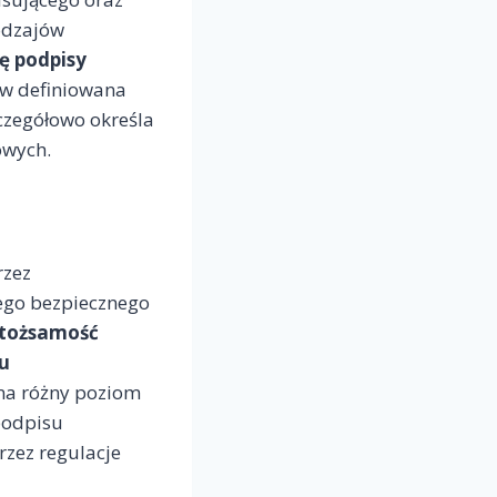
rodzajów
ę podpisy
jów definiowana
zczegółowo określa
owych.
rzez
ego bezpiecznego
 tożsamość
u
o na różny poziom
podpisu
zez regulacje