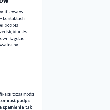
jów
walifikowany
w kontaktach
ei podpis
zedsiębiorstw
cownik, gdzie
owalne na
ikacji tożsamości
omiast podpis
 spełnienia tak