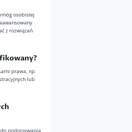
wymóg osobistej
s zaawansowany
ać z rozwiązań
ifikowany?
sami prawa, np.
tracyjnych lub
ych
, do podpisywania