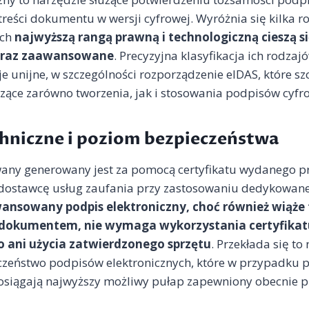
treści dokumentu w wersji cyfrowej. Wyróżnia się kilka 
ych
najwyższą rangą prawną i technologiczną cieszą si
oraz zaawansowane
. Precyzyjna klasyfikacja ich rodza
cje unijne, w szczególności rozporządzenie eIDAS, które s
ące zarówno tworzenia, jak i stosowania podpisów cyfr
chniczne i poziom bezpieczeństwa
wany generowany jest za pomocą certyfikatu wydanego p
dostawcę usług zaufania przy zastosowaniu dedykowan
ansowany podpis elektroniczny, choć również wiąże
 dokumentem, nie wymaga wykorzystania certyfikat
 ani użycia zatwierdzonego sprzętu
. Przekłada się t
eczeństwo podpisów elektronicznych, które w przypadku 
osiągają najwyższy możliwy pułap zapewniony obecnie pr