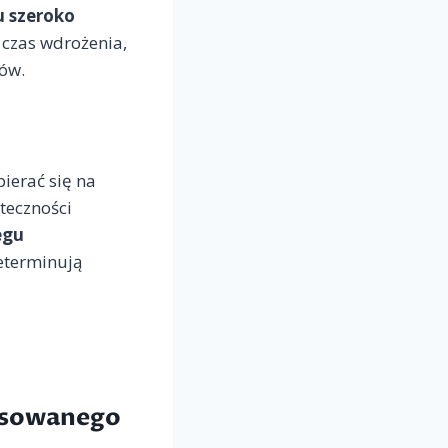
u szeroko
 czas wdrożenia,
sów.
erać się na
uteczności
egu
determinują
ansowanego