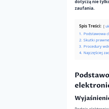
dotyczą nie tylk
zaufania.
Spis Treści:
uk
1.
Podstawowa ch
2.
Skutki prawne
3.
Procedury wdr
4.
Najczęściej z
Podstawo
elektroni
Wyjaśnienie
Podpis elektronic