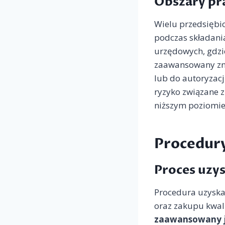
Obszary pr
Wielu przedsiębio
podczas składani
urzędowych, gdzi
zaawansowany zna
lub do autoryzacj
ryzyko związane 
niższym poziomie
Procedury
Proces uzy
Procedura uzyskan
oraz zakupu kwali
zaawansowany je