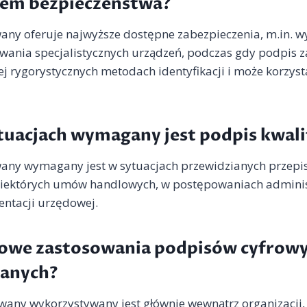
em bezpieczeństwa?
wany oferuje najwyższe dostępne zabezpieczenia, m.in. 
osowania specjalistycznych urządzeń, podczas gdy podpi
ej rygorystycznych metodach identyfikacji i może korzyst
ytuacjach wymagany jest podpis kwal
wany wymagany jest w sytuacjach przewidzianych przepi
niektórych umów handlowych, w postępowaniach adminis
ntacji urzędowej.
ypowe zastosowania podpisów cyfrow
anych?
any wykorzystywany jest głównie wewnątrz organizacji