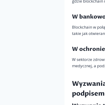
gdzie blockchain 
W bankowo
Blockchain w poł
takie jak otwiera
W ochronie
W sektorze zdrow
medycznej, a podp
Wyzwania 
podpisem