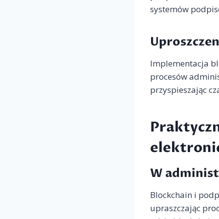
systemów podpis
Uproszczen
Implementacja bl
procesów adminis
przyspieszając c
Praktyczn
elektroni
W administr
Blockchain i podp
upraszczając pro