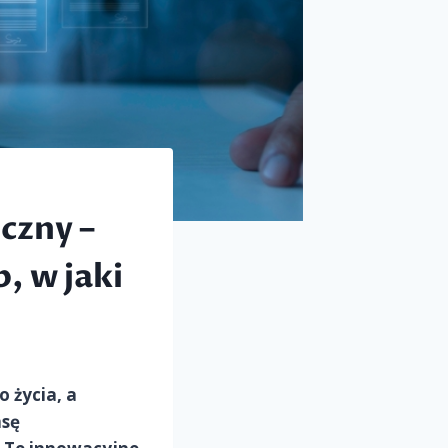
czny –
, w jaki
 życia, a
nsę