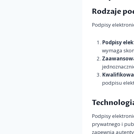
Rodzaje po
Podpisy elektroni
Podpisy elek
wymaga skomp
Zaawansowan
jednoznacznie
Kwalifikowa
podpisu elek
Technologi
Podpisy elektroni
prywatnego i publ
zapewnia autenty