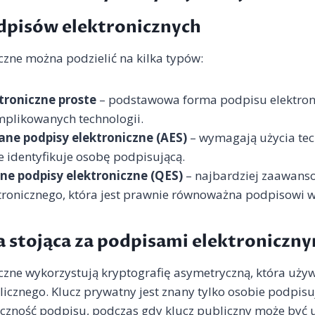
dpisów elektronicznych
czne można podzielić na kilka typów:
troniczne proste
– podstawowa forma podpisu elektroni
likowanych technologii.
e podpisy elektroniczne (AES)
– wymagają użycia tech
 identyfikuje osobę podpisującą.
ne podpisy elektroniczne (QES)
– najbardziej zaawan
tronicznego, która jest prawnie równoważna podpisowi 
a stojąca za podpisami elektroniczn
czne wykorzystują kryptografię asymetryczną, która używ
icznego. Klucz prywatny jest znany tylko osobie podpisuj
czność podpisu, podczas gdy klucz publiczny może być