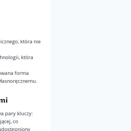
cznego, która nie
nologii, która
sowana forma
własnoręcznemu.
ymi
a pary kluczy:
ącej, co
 udostępniony