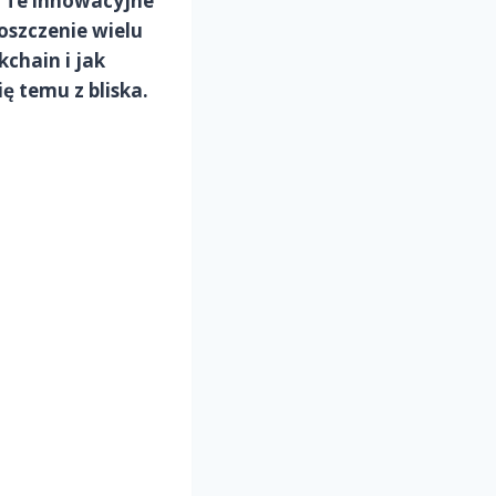
. Te innowacyjne
oszczenie wielu
chain i jak
ę temu z bliska.