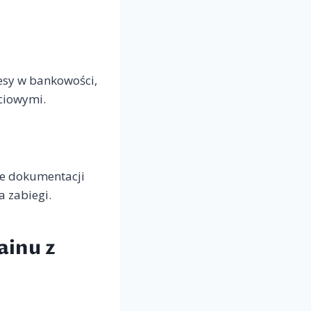
esy w bankowości,
ściowymi.
ie dokumentacji
a zabiegi.
ainu z