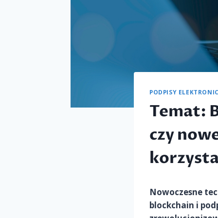
PODPISY ELEKTRONI
Temat: B
czy nowe
korzyst
Nowoczesne tech
blockchain i pod