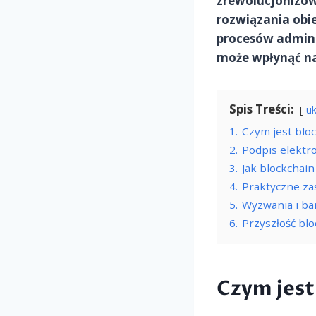
zrewolucjonizow
rozwiązania obie
procesów adminis
może wpłynąć na 
Spis Treści:
uk
1.
Czym jest blo
2.
Podpis elektro
3.
Jak blockchain
4.
Praktyczne za
5.
Wyzwania i bar
6.
Przyszłość bl
Czym jest