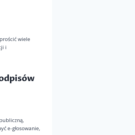
rościć wiele
i i
podpisów
publiczną,
być e-głosowanie,