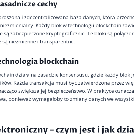
 zasadnicze cechy
proszona i zdecentralizowana baza danych, która przech
 niezmienialny. Każdy blok w technologii blockchain zawi
re są zabezpieczone kryptograficznie. Te bloki są połączo
 są niezmienne i transparentne.
technologia blockchain
chain działa na zasadzie konsensusu, gdzie każdy blok j
ników. Każda transakcja musi być zatwierdzona przez wię
nacząco zwiększa jej bezpieczeństwo. W praktyce oznacza 
twa, ponieważ wymagałoby to zmiany danych we wszystk
ktroniczny – czym jest i jak dzi