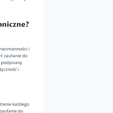
oniczne?
niezmienności i
yć zaufanie do
t podpisany
yczność i
edzenie każdego
 zaufanie do