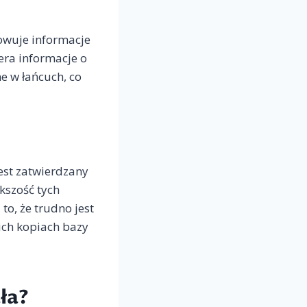
owuje informacje
era informacje o
ne w łańcuch, co
est zatwierdzany
kszość tych
to, że trudno jest
ich kopiach bazy
ała?