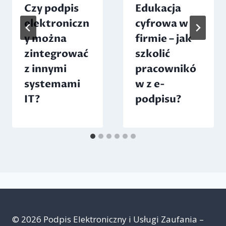
Czy podpis
Edukacja
elektroniczn
cyfrowa w
y można
firmie – jak
zintegrować
szkolić
z innymi
pracownikó
systemami
w z e-
IT?
podpisu?
© 2026 Podpis Elektroniczny i Usługi Zaufania –