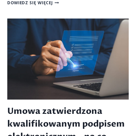
OBAWY
DOWIEDZ SIĘ WIĘCEJ
ZWIĄZANE
Z
PODPISEM
ELEKTRONICZNYM.
DO
CZEGO
MOŻNA
GO
WYKORZYSTAĆ?
Umowa zatwierdzona
kwalifikowanym podpisem