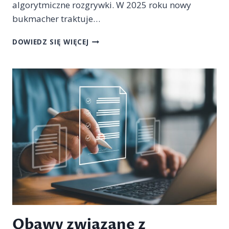
algorytmiczne rozgrywki. W 2025 roku nowy
bukmacher traktuje…
KTÓRY
DOWIEDZ SIĘ WIĘCEJ
NOWY
BUKMACHER
ROZWIJA
OFERTĘ
NA
SPORTY
WIRTUALNE?
Obawy związane z