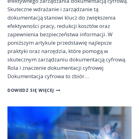
efektywnego zarządzania dokumentacją cyfrową.
Skuteczne wdrażanie i zarządzanie tą
dokumentacją stanowi klucz do zwiększenia
efektywności pracy, redukcji kosztów oraz
zapewnienia bezpieczeństwa informacji. W
poniższym artykule przedstawię najlepsze
praktyki oraz narzędzia, które pomogą w
skutecznym zarządzaniu dokumentacją cyfrową.
Rola i znaczenie dokumentacji cyfrowej
Dokumentacja cyfrowa to zbiór…
JAK
DOWIEDZ SIĘ WIĘCEJ
SKUTECZNIE
WDRAŻAĆ
I
ZARZĄDZAĆ
DOKUMENTACJĄ
CYFROWĄ:
NAJLEPSZE