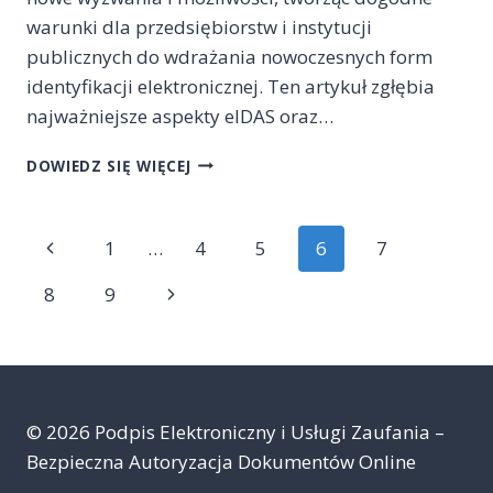
warunki dla przedsiębiorstw i instytucji
publicznych do wdrażania nowoczesnych form
identyfikacji elektronicznej. Ten artykuł zgłębia
najważniejsze aspekty eIDAS oraz…
PRZEPISY
DOWIEDZ SIĘ WIĘCEJ
EIDAS
JAKO
MOTOR
Nawigacja
Poprzednia
1
…
4
5
6
7
ROZWOJU
RYNKU
strony
strona
Następna
8
9
PODPISÓW
ELEKTRONICZNYCH
strona
W
POLSCE:
NOWE
WYZWANIA
© 2026 Podpis Elektroniczny i Usługi Zaufania –
I
Bezpieczna Autoryzacja Dokumentów Online
MOŻLIWOŚCI