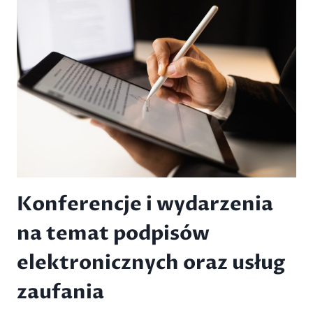
ELEKTRONICZNYM
–
NA
CO
WARTO
ZWRÓCIĆ
UWAGĘ?
Konferencje i wydarzenia
na temat podpisów
elektronicznych oraz usług
zaufania