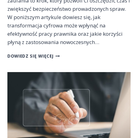
zaufania to krok, który pozwoli Ci oszczędzić czas i
zwiększyć bezpieczeństwo prowadzonych spraw.
W poniższym artykule dowiesz się, jak
transformacja cyfrowa może wpłynąć na
efektywność pracy prawnika oraz jakie korzyści
płyną z zastosowania nowoczesnych…
CYFRYZACJA
DOWIEDZ SIĘ WIĘCEJ
DOKUMENTACJI
PRAWNICZEJ
Z
WYKORZYSTANIEM
USŁUG
ZAUFANIA
–
JAK
OSZCZĘDZAĆ
CZAS
I
ZWIĘKSZAĆ