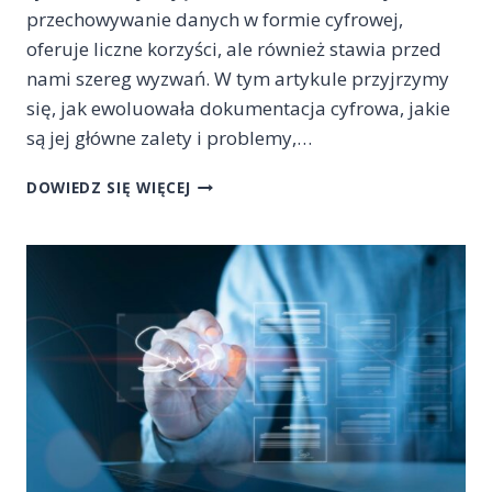
przechowywanie danych w formie cyfrowej,
oferuje liczne korzyści, ale również stawia przed
nami szereg wyzwań. W tym artykule przyjrzymy
się, jak ewoluowała dokumentacja cyfrowa, jakie
są jej główne zalety i problemy,…
EWOLUCJA
DOWIEDZ SIĘ WIĘCEJ
DOKUMENTACJI
CYFROWEJ
W
ERZE
CYFRYZACJI:
KORZYŚCI,
WYZWANIA
I
PRZYSZŁOŚĆ